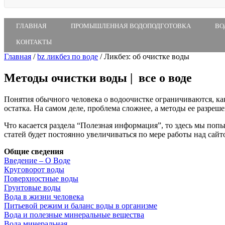
ГЛАВНАЯ
ПРОМЫШЛЕННАЯ ВОДОПОДГОТОВКА
ВО
КОНТАКТЫ
Главная
/
bz ликбез по воде
/
Ликбез: об очистке воды
Методы очистки воды | все о воде
Понятия обычного человека о водоочистке ограничиваются, к
остатка. На самом деле, проблема сложнее, а методы ее разреш
Что касается раздела “Полезная информация”, то здесь мы поп
статей будет постоянно увеличиваться по мере работы над сайт
Общие сведения
Введение – О Воде
Круговорот воды
Поверхностные воды
Грунтовые воды
Вода в жизни человека
Питьевой режим и баланс воды в организме
Вода и полезные минеральные вещества
Вода минеральная