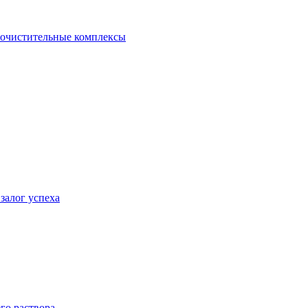
очистительные комплексы
залог успеха
го раствора