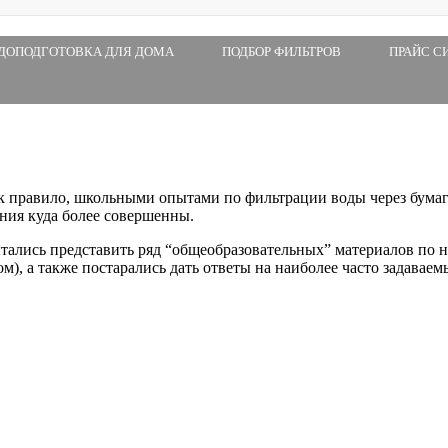
ДОПОДГОТОВКА ДЛЯ ДОМА
ПОДБОР ФИЛЬТРОВ
ПРАЙС С
ак правило, школьными опытами по фильтрации воды через бума
ения куда более совершенны.
ытались представить ряд “общеобразовательных” материалов по 
ом), а также постарались дать ответы на наиболее часто задавае