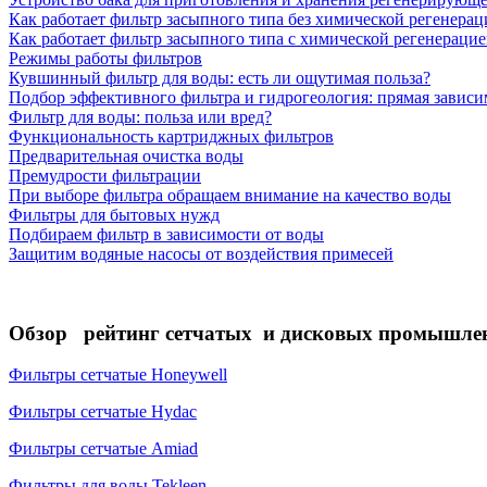
Как работает фильтр засыпного типа без химической регенера
Как работает фильтр засыпного типа с химической регенераци
Режимы работы фильтров
Кувшинный фильтр для воды: есть ли ощутимая польза?
Подбор эффективного фильтра и гидрогеология: прямая зависи
Фильтр для воды: польза или вред?
Функциональность картриджных фильтров
Предварительная очистка воды
Премудрости фильтрации
При выборе фильтра обращаем внимание на качество воды
Фильтры для бытовых нужд
Подбираем фильтр в зависимости от воды
Защитим водяные насосы от воздействия примесей
Обзор рейтинг сетчатых и дисковых промышлен
Фильтры сетчатые Honeywell
Фильтры сетчатые Hydac
Фильтры сетчатые Amiad
Фильтры для воды Tekleen