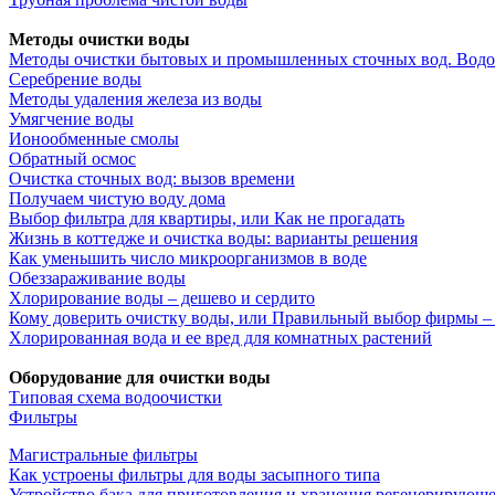
Методы очистки воды
Методы очистки бытовых и промышленных сточных вод. Водо
Серебрение воды
Методы удаления железа из воды
Умягчение воды
Ионообменные смолы
Обратный осмос
Очистка сточных вод: вызов времени
Получаем чистую воду дома
Выбор фильтра для квартиры, или Как не прогадать
Жизнь в коттедже и очистка воды: варианты решения
Как уменьшить число микроорганизмов в воде
Обеззараживание воды
Хлорирование воды – дешево и сердито
Кому доверить очистку воды, или Правильный выбор фирмы – 
Хлорированная вода и ее вред для комнатных растений
Оборудование для очистки воды
Типовая схема водоочистки
Фильтры
Магистральные фильтры
Как устроены фильтры для воды засыпного типа
Устройство бака для приготовления и хранения регенерирующе