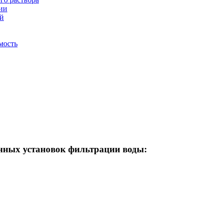
ции
ей
мость
ных установок фильтрации воды: