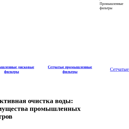
Промышленные
фильтры
шленные дисковые
Сетчатые промышленные
Сетчатые
фильтры
фильтры
ктивная очистка воды:
мущества промышленных
тров