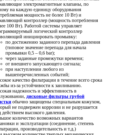
равляющие электромагнитные клапаны, по
ному на каждую единицу оборудования
требляемая мощность не более 10 Вт) и
равляющий контроллер (мощность потребления
нее 100 Вт). Работой системы управляет
ограммируемый логический контроллер
зволяющий инициировать промывку:
по достижению заданного перепада давления
(типовое значение перепада для начала
промывки 0,5 – 0,6 bar);
через заданные промежутки времени;
от внешнего запускающего сигнала;
при наступлении любого из
вышеперечисленных событий;
сокое качество фильтрации в течение всего срока
ужбы из-за устойчивости к заиливанию.
сокая надежность и эффективность в
служивании,
дисковые фильтры грубой
истки
обычно защищены специальным кожухом,
торый не подвержен коррозии и не разрушается
д действием высокого давления.
льшое количество возможных вариантов
тановки и эксплуатации (соединение, степень
ьтрации, производительность и т.д.)
и высоком количестве твердых механических