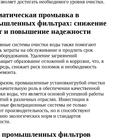
озволяет достигать необходимого уровня очистки.
матическая промывка в
ышленных фильтрах: снижение
ат и повышение надежности
вные системы очистки воды также помогают
ь затраты на обслуживание и продлить срок
борудования. Удаление загрязнений
ащает образование отложений и коррозии, что, в
редь, снижает риск поломок и необходимость
ремонта.
бразом, промышленные установкигрубой очистки
начительную роль в обеспечении качественной
ки воды, что является основой успешной работы
тий в различных отраслях. Инвестиции в
нные фильтрационные системы не только
 производительность, но и способствуют
ию экологических норм и стандартов
ости.
 промышленных фильтров