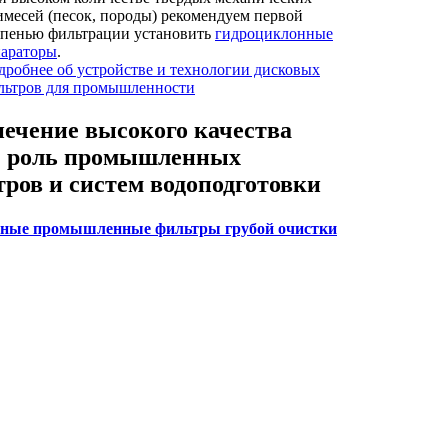
имесей (песок, породы) рекомендуем первой
упенью фильтрации установить
гидроциклонные
параторы
.
дробнее об устройстве и технологии дисковых
льтров для промышленности
ечение высокого качества
: роль промышленных
ров и систем водоподготовки
ные промышленные фильтры грубой очистки