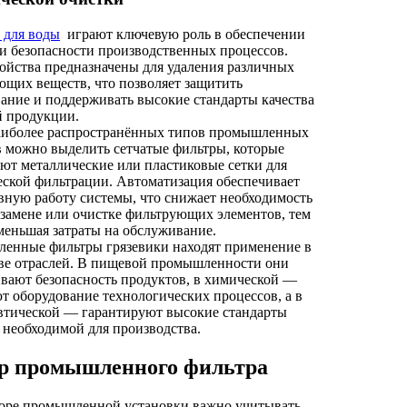
 для воды
играют ключевую роль в обеспечении
и безопасности производственных процессов.
ойства предназначены для удаления различных
ющих веществ, что позволяет защитить
ание и поддерживать высокие стандарты качества
й продукции.
аиболее распространённых типов промышленных
 можно выделить сетчатые фильтры, которые
ют металлические или пластиковые сетки для
ской фильтрации. Автоматизация обеспечивает
ную работу системы, что снижает необходимость
 замене или очистке фильтрующих элементов, тем
еньшая затраты на обслуживание.
енные фильтры грязевики находят применение в
ве отраслей. В пищевой промышленности они
вают безопасность продуктов, в химической —
 оборудование технологических процессов, а в
втической — гарантируют высокие стандарты
 необходимой для производства.
р промышленного фильтра
оре промышленной установки важно учитывать