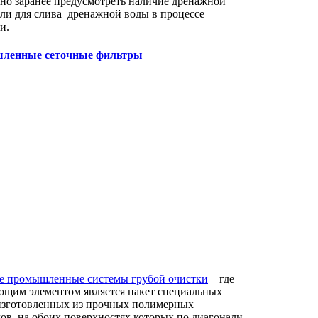
но заранее предусмотреть наличие дренажной
ли для слива дренажной воды в процессе
и.
ленные сеточные фильтры
е промышленные системы грубой очистки
– где
ющим элементом является пакет специальных
 изготовленных из прочных полимерных
ов, на обоих поверхностях которых по диагонали