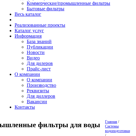
Коммерческие/промышленные фильтры
Бытовые фильтры
Весь каталог
Реализованные проекты
Каталог услуг
Информация
База знаний
Публикации
Новости
Видео
Для дилеров
Прайс-лист
О компании
О компании
Производство
Реквизиты
Для диллеров
Вакансии
Контакты
Главная
/
ышленные фильтры для воды
Системы
водоподготовки
/