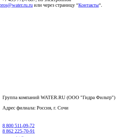
pros@water.ru.ru
или через страницу “
Контакты
“.
Группа компаний WATER.RU (ООО "Гидра Фильтр")
Адрес филиала:
Россия
, г.
Сочи
8 800 511-09-72
8 862 225-70-91