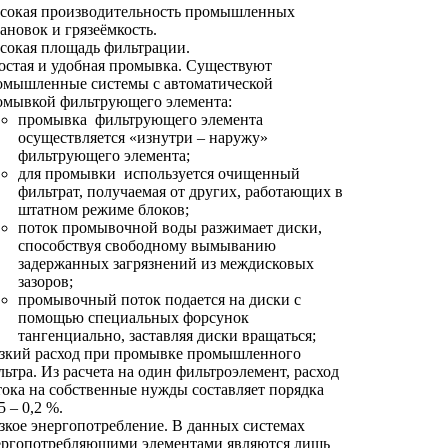
сокая производительность промышленных
ановок и грязеёмкость.
сокая площадь фильтрации.
остая и удобная промывка. Существуют
омышленные системы с автоматической
омывкой фильтрующего элемента:
промывка фильтрующего элемента
осуществляется «изнутри – наружу»
фильтрующего элемента;
для промывки используется очищенный
фильтрат, получаемая от других, работающих в
штатном режиме блоков;
поток промывочной воды разжимает диски,
способствуя свободному вымыванию
задержанных загрязнений из междисковых
зазоров;
промывочный поток подается на диски с
помощью специальных форсунок
тангенциально, заставляя диски вращаться;
зкий расход при промывке промышленного
ьтра. Из расчета на один фильтроэлемент, расход
тока на собственные нужды составляет порядка
5 – 0,2 %.
зкое энергопотребление. В данных системах
ергопотребляющими элементами являются лишь