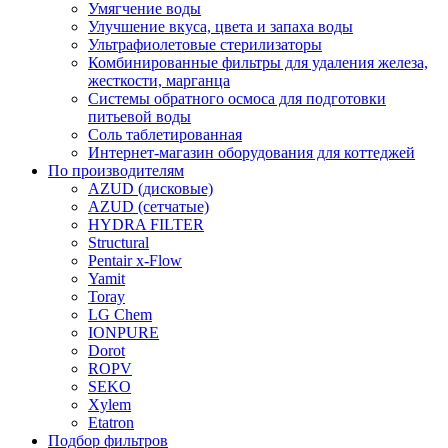
Умягчение воды
Улучшение вкуса, цвета и запаха воды
Ультрафиолетовые стерилизаторы
Комбинированные фильтры для удаления железа,
жесткости, марганца
Системы обратного осмоса для подготовки
питьевой воды
Соль таблетированная
Интернет-магазин оборудования для коттеджей
По производителям
AZUD (дисковые)
AZUD (сетчатые)
HYDRA FILTER
Structural
Pentair x-Flow
Yamit
Toray
LG Chem
IONPURE
Dorot
ROPV
SEKO
Xylem
Etatron
Подбор фильтров