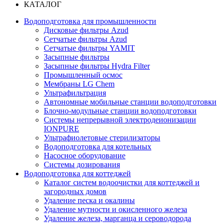
КАТАЛОГ
Водоподготовка для промышленности
Дисковые фильтры Azud
Сетчатые фильтры Azud
Сетчатые фильтры YAMIT
Засыпные фильтры
Засыпные фильтры Hydra Filter
Промышленный осмос
Мембраны LG Chem
Ультрафильтрация
Автономные мобильные станции водоподготовки
Блочно-модульные станции водоподготовки
Системы непрерывной электродеионизации
IONPURE
Ультрафиолетовые стерилизаторы
Водоподготовка для котельных
Насосное оборудование
Системы дозирования
Водоподготовка для коттеджей
Каталог систем водоочистки для коттеджей и
загородных домов
Удаление песка и окалины
Удаление мутности и окисленного железа
Удаление железа, марганца и сероводорода