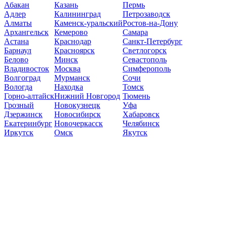
Абакан
Казань
Пермь
Адлер
Калининград
Петрозаводск
Алматы
Каменск-уральский
Ростов-на-Дону
Архангельск
Кемерово
Самара
Астана
Краснодар
Санкт-Петербург
Барнаул
Красноярск
Светлогорск
Белово
Минск
Севастополь
Владивосток
Москва
Симферополь
Волгоград
Мурманск
Сочи
Вологда
Находка
Томск
Горно-алтайск
Нижний Новгород
Тюмень
Грозный
Новокузнецк
Уфа
Дзержинск
Новосибирск
Хабаровск
Екатеринбург
Новочеркасск
Челябинск
Иркутск
Омск
Якутск