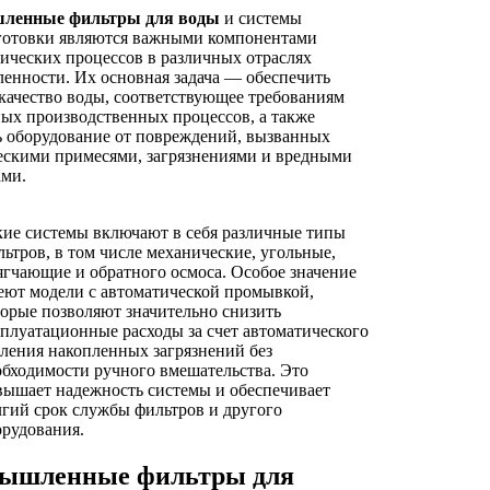
ленные фильтры для воды
и системы
готовки являются важными компонентами
ических процессов в различных отраслях
нности. Их основная задача — обеспечить
качество воды, соответствующее требованиям
ых производственных процессов, а также
 оборудование от повреждений, вызванных
ескими примесями, загрязнениями и вредными
ами.
кие системы включают в себя различные типы
ьтров, в том числе механические, угольные,
ягчающие и обратного осмоса. Особое значение
еют модели с автоматической промывкой,
торые позволяют значительно снизить
сплуатационные расходы за счет автоматического
аления накопленных загрязнений без
обходимости ручного вмешательства. Это
вышает надежность системы и обеспечивает
лгий срок службы фильтров и другого
орудования.
ышленные фильтры для