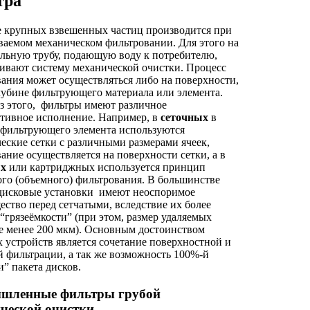
тра
е крупных взвешенных частиц производится при
ваемом механическом фильтровании. Для этого на
льную трубу, подающую воду к потребителю,
ивают систему механической очистки. Процесс
ания может осуществляться либо на поверхности,
лубине фильтрующего материала или элемента.
з этого, фильтры имеют различное
тивное исполнение. Например, в
сеточных
в
 фильтрующего элемента используются
еские сетки с различными размерами ячеек,
ание осуществляется на поверхности сетки, а в
ых
или картриджных используется принцип
го (объемного) фильтрования. В большинстве
 дисковые установки имеют неоспоримое
ство перед сетчатыми, вследствие их более
“грязеёмкости” (при этом, размер удаляемых
е менее 200 мкм). Основным достоинством
 устройств является сочетание поверхностной и
 фильтрации, а так же возможность 100%-й
” пакета дисков.
шленные фильтры грубой
ческой очистки