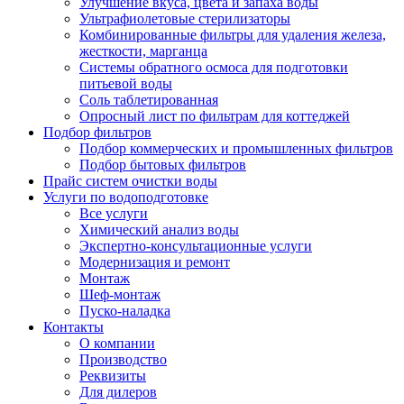
Улучшение вкуса, цвета и запаха воды
Ультрафиолетовые стерилизаторы
Комбинированные фильтры для удаления железа,
жесткости, марганца
Системы обратного осмоса для подготовки
питьевой воды
Соль таблетированная
Опросный лист по фильтрам для коттеджей
Подбор фильтров
Подбор коммерческих и промышленных фильтров
Подбор бытовых фильтров
Прайс систем очистки воды
Услуги по водоподготовке
Все услуги
Химический анализ воды
Экспертно-консультационные услуги
Модернизация и ремонт
Монтаж
Шеф-монтаж
Пуско-наладка
Контакты
О компании
Производство
Реквизиты
Для дилеров