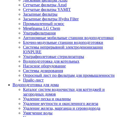
Дисковые фильтры Azud
Сетчатые фильтры Azud
Сетчатые фильтры YAMIT
Засыпные фильтры
Засыпные фильтры Hydra Filter
Промышленный осмос
Мембраны LG Chem
Ультрафильтрация
Автономные мобильные станции водоподготовки
Блочно-модульные станции водоподготовки
Системы непрерывной электродеионизации
IONPURE
Ультрафиолетовые стерилизаторы
Водоподготовка для котельных
Насосное оборудование
Системы дозирования
Опросный лист по фильтрам для промышленности
Прайс-лист
Водоподготовка для дома
Каталог систем водоочистки для коттеджей и
загородных домов
Удаление песка и окалины
Удаление мутности и окисленного железа
Удаление железа, марганца и сероводорода
Умягчение воды