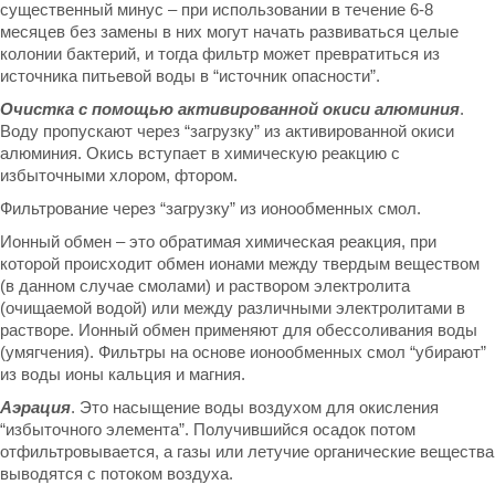
существенный минус – при использовании в течение 6-8
месяцев без замены в них могут начать развиваться целые
колонии бактерий, и тогда фильтр может превратиться из
источника питьевой воды в “источник опасности”.
Очистка с помощью активированной окиси алюминия
.
Воду пропускают через “загрузку” из активированной окиси
алюминия. Окись вступает в химическую реакцию с
избыточными хлором, фтором.
Фильтрование через “загрузку” из ионообменных смол.
Ионный обмен – это обратимая химическая реакция, при
которой происходит обмен ионами между твердым веществом
(в данном случае смолами) и раствором электролита
(очищаемой водой) или между различными электролитами в
растворе. Ионный обмен применяют для обессоливания воды
(умягчения). Фильтры на основе ионообменных смол “убирают”
из воды ионы кальция и магния.
Аэрация
. Это насыщение воды воздухом для окисления
“избыточного элемента”. Получившийся осадок потом
отфильтровывается, а газы или летучие органические вещества
выводятся с потоком воздуха.