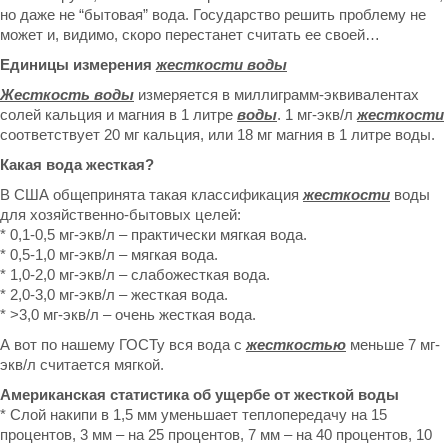
но даже не “бытовая” вода. Государство решить проблему не
может и, видимо, скоро перестанет считать ее своей…
Единицы измерения
жесткости воды
Жесткость воды
измеряется в миллиграмм-эквивалентах
солей кальция и магния в 1 литре
воды
. 1 мг-экв/л
жесткости
соответствует 20 мг кальция, или 18 мг магния в 1 литре воды.
Какая вода жесткая?
В США общепринята такая классификация
жесткости
воды
для хозяйственно-бытовых целей:
* 0,1-0,5 мг-экв/л – практически мягкая вода.
* 0,5-1,0 мг-экв/л – мягкая вода.
* 1,0-2,0 мг-экв/л – слабожесткая вода.
* 2,0-3,0 мг-экв/л – жесткая вода.
* >3,0 мг-экв/л – очень жесткая вода.
А вот по нашему ГОСТу вся вода с
жесткостью
меньше 7 мг-
экв/л считается мягкой.
Американская статистика об ущербе от жесткой воды
* Слой накипи в 1,5 мм уменьшает теплопередачу на 15
процентов, 3 мм – на 25 процентов, 7 мм – на 40 процентов, 10