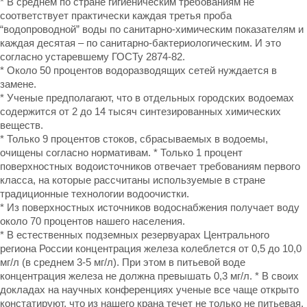
* В среднем по стране гигиеническим требованиям не
соответствует практически каждая третья проба
“водопроводной” воды по санитарно-химическим показателям и
каждая десятая – по санитарно-бактериологическим. И это
согласно устаревшему ГОСТу 2874-82.
* Около 50 процентов водоразводящих сетей нуждается в
замене.
* Ученые предполагают, что в отдельных городских водоемах
содержится от 2 до 14 тысяч синтезированных химических
веществ.
* Только 9 процентов стоков, сбрасываемых в водоемы,
очищены согласно нормативам. * Только 1 процент
поверхностных водоисточников отвечает требованиям первого
класса, на которые рассчитаны используемые в стране
традиционные технологии водоочистки.
* Из поверхностных источников водоснабжения получает воду
около 70 процентов нашего населения.
* В естественных подземных резервуарах Центрального
региона России концентрация железа колеблется от 0,5 до 10,0
мг/л (в среднем 3-5 мг/л). При этом в питьевой воде
концентрация железа не должна превышать 0,3 мг/л. * В своих
докладах на научных конференциях ученые все чаще открыто
констатируют, что из нашего крана течет не только не питьевая,