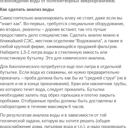
освобождения воды от болезнетворных микроорганизмов.
Как сделать анализ воды
Самостоятельно анализировать влагу не стоит, даже если вы
“знает как”. Во-первых, требуется специальное оборудование,
во-вторых, реагенты – дороже встанет, так что лучше
предоставить дело специалистам. Сделать анализ можно в
ближайшей СЭС, местном отделении “Водоканала”, а также в
любой крупной фирме, занимающейся продажей фильтров.
Наберите 1,5-2 литра воды в стеклянную емкость или
пластиковую бутылку. Это для химического анализа.
Для биологического потребуется еще пол-литра в отдельной
бутылке. Если вода из скважины, ее нужно предварительно
прокачать – проба должна быть как бы из “средней струи” (не в
начале и не в конце прокачивания). Кран или наконечник трубы,
из которого течет вода, следует прокалить. Бутылки
необходимо залить под обрез горлышка и плотно закрыть
пробками. Отобранные пробы должны быть доставлены в
лабораторию в течение максимум 6 часов.
По результатам
анализа воды
и в зависимости от той
технической задачи, которую вы хотите решить (общее
водоснабжение дома, питьевая вода и т.п.), и надо производить