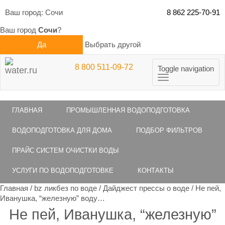
Ваш город:
Сочи
8 862 225-70-91
Ваш город
Сочи
?
Да
Выбрать другой
8 800 511-09-72
Toggle navigation
ГЛАВНАЯ
ПРОМЫШЛЕННАЯ ВОДОПОДГОТОВКА
ВОДОПОДГОТОВКА ДЛЯ ДОМА
ПОДБОР ФИЛЬТРОВ
ПРАЙС СИСТЕМ ОЧИСТКИ ВОДЫ
УСЛУГИ ПО ВОДОПОДГОТОВКЕ
КОНТАКТЫ
Главная
/
bz ликбез по воде
/
Дайджест прессы о воде
/
Не пей,
Иванушка, “железную” воду…
Не пей, Иванушка, “железную”