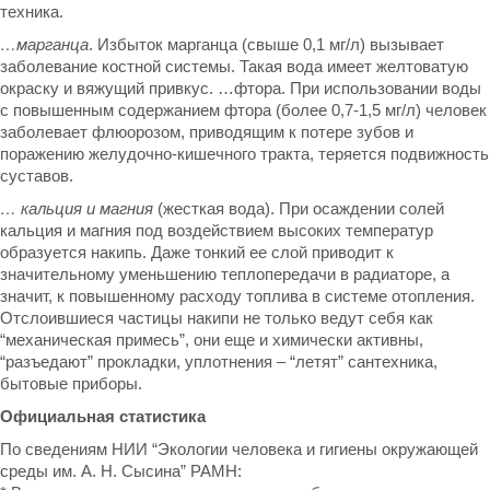
техника.
…марганца
. Избыток марганца (свыше 0,1 мг/л) вызывает
заболевание костной системы. Такая вода имеет желтоватую
окраску и вяжущий привкус. …фтора. При использовании воды
с повышенным содержанием фтора (более 0,7-1,5 мг/л) человек
заболевает флюорозом, приводящим к потере зубов и
поражению желудочно-кишечного тракта, теряется подвижность
суставов.
… кальция и магния
(жесткая вода). При осаждении солей
кальция и магния под воздействием высоких температур
образуется накипь. Даже тонкий ее слой приводит к
значительному уменьшению теплопередачи в радиаторе, а
значит, к повышенному расходу топлива в системе отопления.
Отслоившиеся частицы накипи не только ведут себя как
“механическая примесь”, они еще и химически активны,
“разъедают” прокладки, уплотнения – “летят” сантехника,
бытовые приборы.
Официальная статистика
По сведениям НИИ “Экологии человека и гигиены окружающей
среды им. А. Н. Сысина” РАМН: