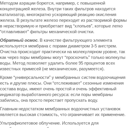
Методом аэрации борются, например, с повышенной
концентрацией железа. Внутри таких фильтров находится
катализатор, многократно ускоряющий реакцию окисления
железа. В результате железо переходит из растворимой формы
в нерастворимую и приобретает вид “хлопьев”, которые легко
“отлавливают” фильтры механической очистки.
Обратный осмос
. В качестве фильтрующего элемента
используется мембрана с порами диаметром 3-5 ангстрем.
Очистка происходит практически на молекулярном уровне, так
как через поры мембраны могут “проскочить” только молекулы
воды. Метод позволяет удалить более 95 процентов всех
известных примесей (не механических, разумеется).
Кроме “универсальности” у мембранных систем водоочищения
есть и другие плюсы. Они “отслеживают” сезонные изменения
состава воды, имеют очень простой и очень эффективный
индикатор выработанного ресурса: если поры мембраны
забились, она просто перестает пропускать воду.
Главным недостатком мембранных водоочистных установок
является высокая стоимость, что ограничивает их применение.
Ультрафиолетовое облучение. Используется для